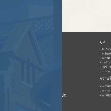
หน้าแรก
ทุน
ข่าวสาร
ประเภทท
การรับสม
เกี่ยวกับ คปก.
ประกาศ
ดาวน์โห
ฐานข้อมูล
เกณฑ์การ
กิจกรรม
แนวทางปฏ
ความร
ดาวน์โหลด
มีเดีย
ทุนเสริ
ประสบกา
ชมรมนักเรียนทุน คปก.
ทุนปริญ
บุคลากร