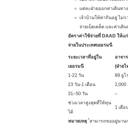
แต่ละฝ่ายออกค่าเดินทาง
เจ้าบ้านให้ค่ากินอยู่ ไม่
จ่ายเบ็ดเตล็ด และค่าเด
อัตราค่าใช้จ่ายที่
DAAD ให้แก่อ
จ่ายในประเทศเยอรมนี
ระยะเวลาที่อยู่ใน
อาจารย
เยอรมนี
(ฝ่ายไ
1-22 วัน
89 ยูโ
23 วัน-1 เดือน
2,000 
31–50 วัน
–
ช่วงเวลาสูงสุดที่ให้ทุน
1 เดือ
ได้
*
หมายเหตุ
สามารถขออยู่นานกว