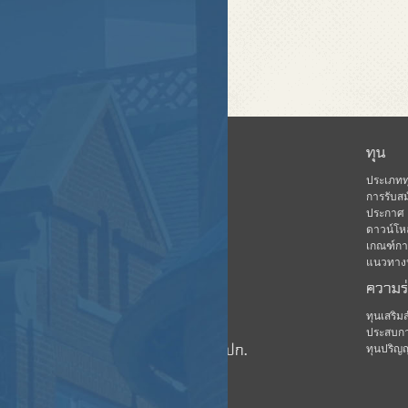
หน้าแรก
ทุน
ข่าวสาร
ประเภทท
การรับสม
เกี่ยวกับ คปก.
ประกาศ
ดาวน์โห
ฐานข้อมูล
เกณฑ์การ
กิจกรรม
แนวทางปฏ
ความร
ดาวน์โหลด
มีเดีย
ทุนเสริ
ประสบกา
ชมรมนักเรียนทุน คปก.
ทุนปริญ
บุคลากร