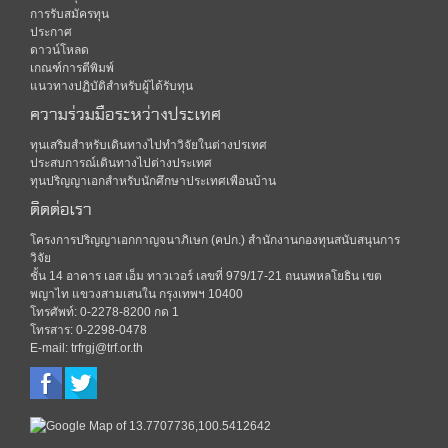
การรับสมัครทุน
ประกาศ
ดาวน์โหลด
เกณฑ์การตีพิมพ์
แนวทางปฏิบัติสำหรับผู้ได้รับทุน
ความร่วมมือระหว่างประเทศ
ทุนเสริมสำหรับเดินทางไปทำวิจัยในต่างปรเทศ
ประสบการณ์เดินทางไปต่างประเทศ
ทุนปริญญาเอกสำหรับนักศึกษาประเทศเพือนบ้าน
ติดต่อเรา
โครงการปริญญาเอกกาญจนาภิเษก (คปก.) สำนักงานกองทุนสนับสนุนการ
วิจัย
ชั้น 14 อาคาร เอส เอ็ม ทาวเวอร์ เลขที่ 979/17-21 ถนนพหลโยธิน เขต
พญาไท แขวงสามเสนใน กรุงเทพฯ 10400
โทรศัพท์: 0-2278-8200 กด 1
โทรสาร: 0-2298-0478
E-mail: trfrgj@trf.or.th