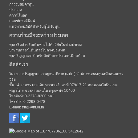
การรับสมัครทุน
ประกาศ
ดาวน์โหลด
เกณฑ์การตีพิมพ์
แนวทางปฏิบัติสำหรับผู้ได้รับทุน
ความร่วมมือระหว่างประเทศ
ทุนเสริมสำหรับเดินทางไปทำวิจัยในต่างปรเทศ
ประสบการณ์เดินทางไปต่างประเทศ
ทุนปริญญาเอกสำหรับนักศึกษาประเทศเพือนบ้าน
ติดต่อเรา
โครงการปริญญาเอกกาญจนาภิเษก (คปก.) สำนักงานกองทุนสนับสนุนการ
วิจัย
ชั้น 14 อาคาร เอส เอ็ม ทาวเวอร์ เลขที่ 979/17-21 ถนนพหลโยธิน เขต
พญาไท แขวงสามเสนใน กรุงเทพฯ 10400
โทรศัพท์: 0-2278-8200 กด 1
โทรสาร: 0-2298-0478
E-mail: trfrgj@trf.or.th