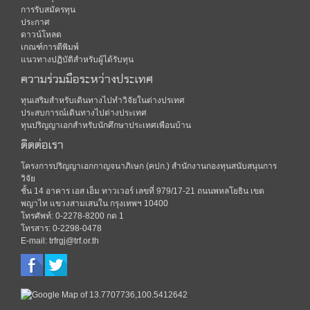
การรับสมัครทุน
ประกาศ
ดาวน์โหลด
เกณฑ์การตีพิมพ์
แนวทางปฏิบัติสำหรับผู้ได้รับทุน
ความร่วมมือระหว่างประเทศ
ทุนเสริมสำหรับเดินทางไปทำวิจัยในต่างปรเทศ
ประสบการณ์เดินทางไปต่างประเทศ
ทุนปริญญาเอกสำหรับนักศึกษาประเทศเพือนบ้าน
ติดต่อเรา
โครงการปริญญาเอกกาญจนาภิเษก (คปก.) สำนักงานกองทุนสนับสนุนการ
วิจัย
ชั้น 14 อาคาร เอส เอ็ม ทาวเวอร์ เลขที่ 979/17-21 ถนนพหลโยธิน เขต
พญาไท แขวงสามเสนใน กรุงเทพฯ 10400
โทรศัพท์: 0-2278-8200 กด 1
โทรสาร: 0-2298-0478
E-mail: trfrgj@trf.or.th