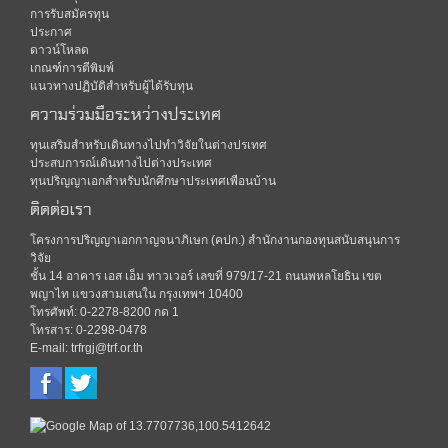
การรับสมัครทุน
ประกาศ
ดาวน์โหลด
เกณฑ์การตีพิมพ์
แนวทางปฏิบัติสำหรับผู้ได้รับทุน
ความร่วมมือระหว่างประเทศ
ทุนเสริมสำหรับเดินทางไปทำวิจัยในต่างปรเทศ
ประสบการณ์เดินทางไปต่างประเทศ
ทุนปริญญาเอกสำหรับนักศึกษาประเทศเพือนบ้าน
ติดต่อเรา
โครงการปริญญาเอกกาญจนาภิเษก (คปก.) สำนักงานกองทุนสนับสนุนการ
วิจัย
ชั้น 14 อาคาร เอส เอ็ม ทาวเวอร์ เลขที่ 979/17-21 ถนนพหลโยธิน เขต
พญาไท แขวงสามเสนใน กรุงเทพฯ 10400
โทรศัพท์: 0-2278-8200 กด 1
โทรสาร: 0-2298-0478
E-mail: trfrgj@trf.or.th