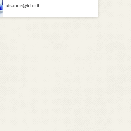
utsanee@trf.or.th