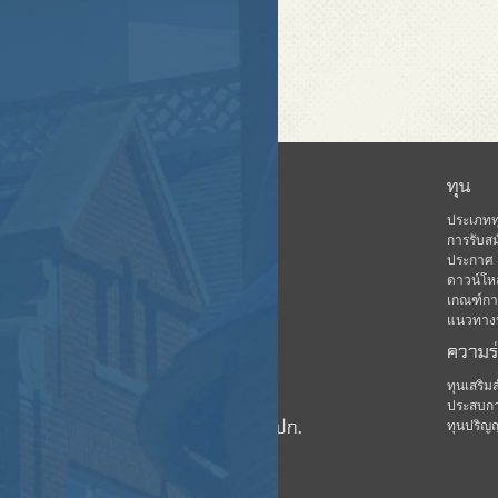
หน้าแรก
ทุน
ข่าวสาร
ประเภทท
การรับสม
เกี่ยวกับ คปก.
ประกาศ
ดาวน์โห
ฐานข้อมูล
เกณฑ์การ
กิจกรรม
แนวทางปฏ
ความร
ดาวน์โหลด
มีเดีย
ทุนเสริ
ประสบกา
ชมรมนักเรียนทุน คปก.
ทุนปริญ
บุคลากร