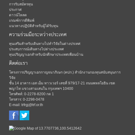
การรับสมัครทุน
ประกาศ
ดาวน์โหลด
เกณฑ์การตีพิมพ์
แนวทางปฏิบัติสำหรับผู้ได้รับทุน
ความร่วมมือระหว่างประเทศ
ทุนเสริมสำหรับเดินทางไปทำวิจัยในต่างปรเทศ
ประสบการณ์เดินทางไปต่างประเทศ
ทุนปริญญาเอกสำหรับนักศึกษาประเทศเพือนบ้าน
ติดต่อเรา
โครงการปริญญาเอกกาญจนาภิเษก (คปก.) สำนักงานกองทุนสนับสนุนการ
วิจัย
ชั้น 14 อาคาร เอส เอ็ม ทาวเวอร์ เลขที่ 979/17-21 ถนนพหลโยธิน เขต
พญาไท แขวงสามเสนใน กรุงเทพฯ 10400
โทรศัพท์: 0-2278-8200 กด 1
โทรสาร: 0-2298-0478
E-mail: trfrgj@trf.or.th