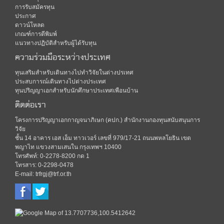
การรับสมัครทุน
ประกาศ
ดาวน์โหลด
เกณฑ์การตีพิมพ์
แนวทางปฏิบัติสำหรับผู้ได้รับทุน
ความร่วมมือระหว่างประเทศ
ทุนเสริมสำหรับเดินทางไปทำวิจัยในต่างปรเทศ
ประสบการณ์เดินทางไปต่างประเทศ
ทุนปริญญาเอกสำหรับนักศึกษาประเทศเพือนบ้าน
ติดต่อเรา
โครงการปริญญาเอกกาญจนาภิเษก (คปก.) สำนักงานกองทุนสนับสนุนการ
วิจัย
ชั้น 14 อาคาร เอส เอ็ม ทาวเวอร์ เลขที่ 979/17-21 ถนนพหลโยธิน เขต
พญาไท แขวงสามเสนใน กรุงเทพฯ 10400
โทรศัพท์: 0-2278-8200 กด 1
โทรสาร: 0-2298-0478
E-mail: trfrgj@trf.or.th