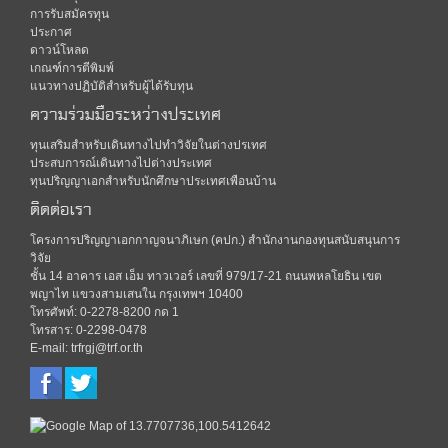
การรับสมัครทุน
ประกาศ
ดาวน์โหลด
เกณฑ์การตีพิมพ์
แนวทางปฏิบัติสำหรับผู้ได้รับทุน
ความร่วมมือระหว่างประเทศ
ทุนเสริมสำหรับเดินทางไปทำวิจัยในต่างปรเทศ
ประสบการณ์เดินทางไปต่างประเทศ
ทุนปริญญาเอกสำหรับนักศึกษาประเทศเพือนบ้าน
ติดต่อเรา
โครงการปริญญาเอกกาญจนาภิเษก (คปก.) สำนักงานกองทุนสนับสนุนการ
วิจัย
ชั้น 14 อาคาร เอส เอ็ม ทาวเวอร์ เลขที่ 979/17-21 ถนนพหลโยธิน เขต
พญาไท แขวงสามเสนใน กรุงเทพฯ 10400
โทรศัพท์: 0-2278-8200 กด 1
โทรสาร: 0-2298-0478
E-mail: trfrgj@trf.or.th