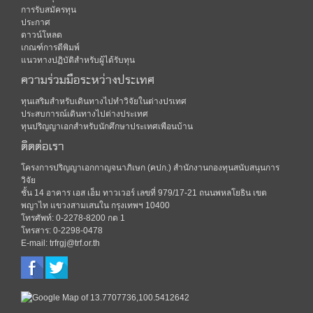
การรับสมัครทุน
ประกาศ
ดาวน์โหลด
เกณฑ์การตีพิมพ์
แนวทางปฏิบัติสำหรับผู้ได้รับทุน
ความร่วมมือระหว่างประเทศ
ทุนเสริมสำหรับเดินทางไปทำวิจัยในต่างปรเทศ
ประสบการณ์เดินทางไปต่างประเทศ
ทุนปริญญาเอกสำหรับนักศึกษาประเทศเพือนบ้าน
ติดต่อเรา
โครงการปริญญาเอกกาญจนาภิเษก (คปก.) สำนักงานกองทุนสนับสนุนการ
วิจัย
ชั้น 14 อาคาร เอส เอ็ม ทาวเวอร์ เลขที่ 979/17-21 ถนนพหลโยธิน เขต
พญาไท แขวงสามเสนใน กรุงเทพฯ 10400
โทรศัพท์: 0-2278-8200 กด 1
โทรสาร: 0-2298-0478
E-mail: trfrgj@trf.or.th