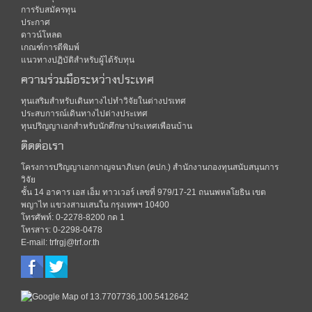
การรับสมัครทุน
ประกาศ
ดาวน์โหลด
เกณฑ์การตีพิมพ์
แนวทางปฏิบัติสำหรับผู้ได้รับทุน
ความร่วมมือระหว่างประเทศ
ทุนเสริมสำหรับเดินทางไปทำวิจัยในต่างปรเทศ
ประสบการณ์เดินทางไปต่างประเทศ
ทุนปริญญาเอกสำหรับนักศึกษาประเทศเพือนบ้าน
ติดต่อเรา
โครงการปริญญาเอกกาญจนาภิเษก (คปก.) สำนักงานกองทุนสนับสนุนการ
วิจัย
ชั้น 14 อาคาร เอส เอ็ม ทาวเวอร์ เลขที่ 979/17-21 ถนนพหลโยธิน เขต
พญาไท แขวงสามเสนใน กรุงเทพฯ 10400
โทรศัพท์: 0-2278-8200 กด 1
โทรสาร: 0-2298-0478
E-mail: trfrgj@trf.or.th