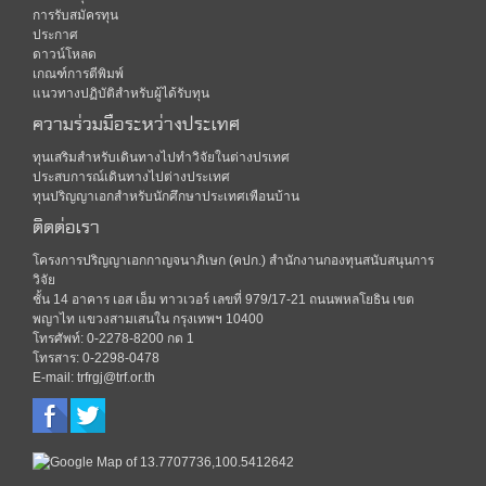
การรับสมัครทุน
ประกาศ
ดาวน์โหลด
เกณฑ์การตีพิมพ์
แนวทางปฏิบัติสำหรับผู้ได้รับทุน
ความร่วมมือระหว่างประเทศ
ทุนเสริมสำหรับเดินทางไปทำวิจัยในต่างปรเทศ
ประสบการณ์เดินทางไปต่างประเทศ
ทุนปริญญาเอกสำหรับนักศึกษาประเทศเพือนบ้าน
ติดต่อเรา
โครงการปริญญาเอกกาญจนาภิเษก (คปก.) สำนักงานกองทุนสนับสนุนการ
วิจัย
ชั้น 14 อาคาร เอส เอ็ม ทาวเวอร์ เลขที่ 979/17-21 ถนนพหลโยธิน เขต
พญาไท แขวงสามเสนใน กรุงเทพฯ 10400
โทรศัพท์: 0-2278-8200 กด 1
โทรสาร: 0-2298-0478
E-mail: trfrgj@trf.or.th