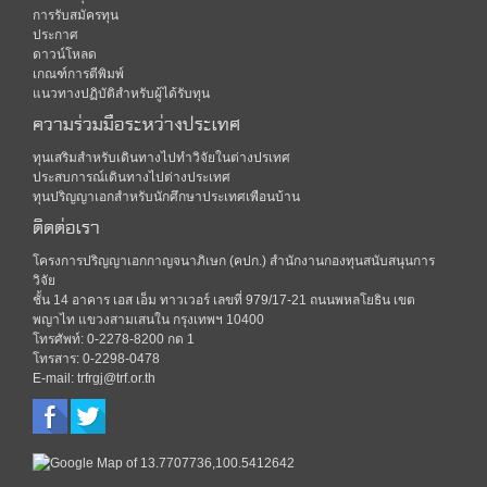
การรับสมัครทุน
ประกาศ
ดาวน์โหลด
เกณฑ์การตีพิมพ์
แนวทางปฏิบัติสำหรับผู้ได้รับทุน
ความร่วมมือระหว่างประเทศ
ทุนเสริมสำหรับเดินทางไปทำวิจัยในต่างปรเทศ
ประสบการณ์เดินทางไปต่างประเทศ
ทุนปริญญาเอกสำหรับนักศึกษาประเทศเพือนบ้าน
ติดต่อเรา
โครงการปริญญาเอกกาญจนาภิเษก (คปก.) สำนักงานกองทุนสนับสนุนการ
วิจัย
ชั้น 14 อาคาร เอส เอ็ม ทาวเวอร์ เลขที่ 979/17-21 ถนนพหลโยธิน เขต
พญาไท แขวงสามเสนใน กรุงเทพฯ 10400
โทรศัพท์: 0-2278-8200 กด 1
โทรสาร: 0-2298-0478
E-mail: trfrgj@trf.or.th