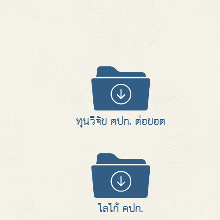
ทุนวิจัย คปก. ต่อยอด
โลโก้ คปก.