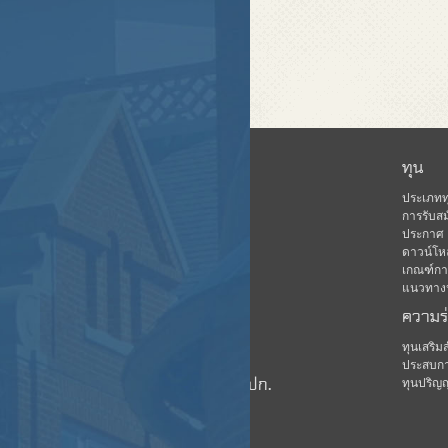
หน้าแรก
ทุน
ข่าวสาร
ประเภทท
การรับสม
เกี่ยวกับ คปก.
ประกาศ
ดาวน์โห
ฐานข้อมูล
เกณฑ์การ
กิจกรรม
แนวทางปฏ
ความร
ดาวน์โหลด
มีเดีย
ทุนเสริ
ประสบกา
ชมรมนักเรียนทุน คปก.
ทุนปริญ
บุคลากร