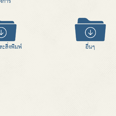
งการ
ะสิ่งพิมพ์
อื่นๆ