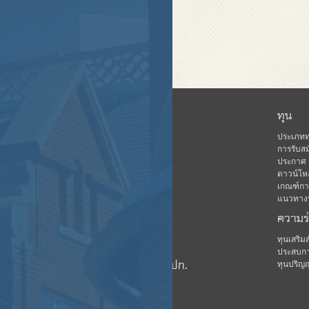
หน้าแรก
ทุน
ข่าวสาร
ประเภทท
การรับสม
เกี่ยวกับ คปก.
ประกาศ
ดาวน์โห
ฐานข้อมูล
เกณฑ์การ
กิจกรรม
แนวทางปฏ
ความร
ดาวน์โหลด
มีเดีย
ทุนเสริ
ประสบกา
ชมรมนักเรียนทุน คปก.
ทุนปริญ
บุคลากร