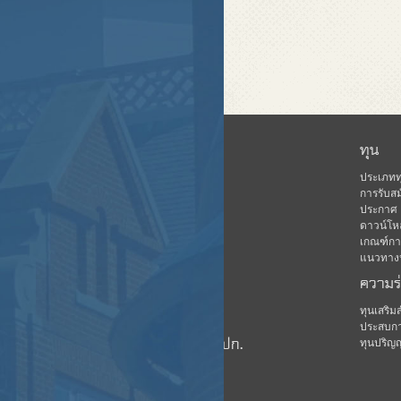
หน้าแรก
ทุน
ข่าวสาร
ประเภทท
การรับสม
เกี่ยวกับ คปก.
ประกาศ
ดาวน์โห
ฐานข้อมูล
เกณฑ์การ
กิจกรรม
แนวทางปฏ
ความร
ดาวน์โหลด
มีเดีย
ทุนเสริ
ประสบกา
ชมรมนักเรียนทุน คปก.
ทุนปริญ
บุคลากร