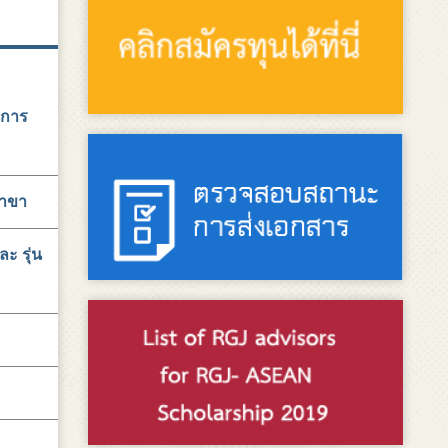
งการ
สาขา
ะ รุ่น