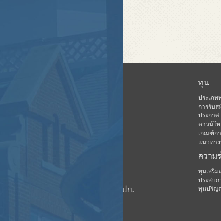
หน้าแรก
ทุน
ข่าวสาร
ประเภทท
การรับสม
เกี่ยวกับ คปก.
ประกาศ
ดาวน์โห
ฐานข้อมูล
เกณฑ์การ
กิจกรรม
แนวทางปฏ
ความร
ดาวน์โหลด
มีเดีย
ทุนเสริ
ประสบกา
ชมรมนักเรียนทุน คปก.
ทุนปริญ
บุคลากร