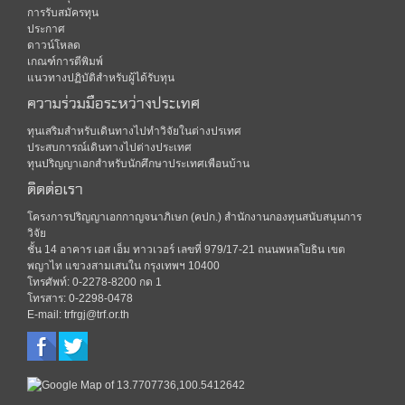
การรับสมัครทุน
ประกาศ
ดาวน์โหลด
เกณฑ์การตีพิมพ์
แนวทางปฏิบัติสำหรับผู้ได้รับทุน
ความร่วมมือระหว่างประเทศ
ทุนเสริมสำหรับเดินทางไปทำวิจัยในต่างปรเทศ
ประสบการณ์เดินทางไปต่างประเทศ
ทุนปริญญาเอกสำหรับนักศึกษาประเทศเพือนบ้าน
ติดต่อเรา
โครงการปริญญาเอกกาญจนาภิเษก (คปก.) สำนักงานกองทุนสนับสนุนการ
วิจัย
ชั้น 14 อาคาร เอส เอ็ม ทาวเวอร์ เลขที่ 979/17-21 ถนนพหลโยธิน เขต
พญาไท แขวงสามเสนใน กรุงเทพฯ 10400
โทรศัพท์: 0-2278-8200 กด 1
โทรสาร: 0-2298-0478
E-mail: trfrgj@trf.or.th