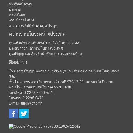
การรับสมัครทุน
ประกาศ
ดาวน์โหลด
เกณฑ์การตีพิมพ์
แนวทางปฏิบัติสำหรับผู้ได้รับทุน
ความร่วมมือระหว่างประเทศ
ทุนเสริมสำหรับเดินทางไปทำวิจัยในต่างปรเทศ
ประสบการณ์เดินทางไปต่างประเทศ
ทุนปริญญาเอกสำหรับนักศึกษาประเทศเพือนบ้าน
ติดต่อเรา
โครงการปริญญาเอกกาญจนาภิเษก (คปก.) สำนักงานกองทุนสนับสนุนการ
วิจัย
ชั้น 14 อาคาร เอส เอ็ม ทาวเวอร์ เลขที่ 979/17-21 ถนนพหลโยธิน เขต
พญาไท แขวงสามเสนใน กรุงเทพฯ 10400
โทรศัพท์: 0-2278-8200 กด 1
โทรสาร: 0-2298-0478
E-mail: trfrgj@trf.or.th