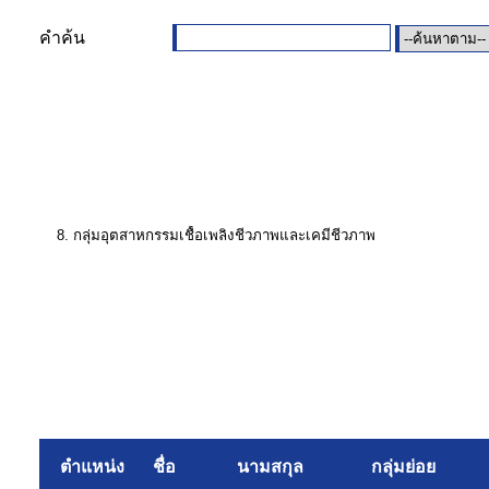
คำค้น
ตำแหน่ง
ชื่อ
นามสกุล
กลุ่มย่อย