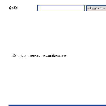
คำค้น